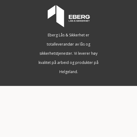
Eberg Lås & Sikkerhet er
totalleverandør av lås og
sikkerhetstjenester. Vi leverer høy
kvalitet på arbeid og produkter på
Helgeland.
Telefon:
+47 918 83 222
Epost:
post@eberglas.no